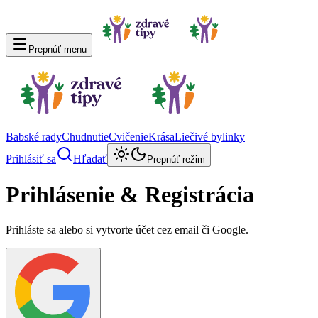
Prepnúť menu
Babské rady
Chudnutie
Cvičenie
Krása
Liečivé bylinky
Prihlásiť sa
Hľadať
Prepnúť režim
Prihlásenie & Registrácia
Prihláste sa alebo si vytvorte účet cez email či Google.