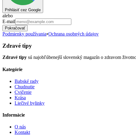
Prihlásiť cez Google
alebo
E-mail
Pokračovať
Podmienky používania
•
Ochrana osobných údajov
Zdravé tipy
Zdravé tipy
sú najobľúbenejší slovenský magazín o zdravom životnom š
Kategórie
Babské rady
Chudnutie
Cvičenie
Krása
Liečivé bylinky
Informácie
O nás
Kontakt