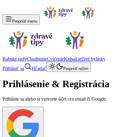
Prepnúť menu
Babské rady
Chudnutie
Cvičenie
Krása
Liečivé bylinky
Prihlásiť sa
Hľadať
Prepnúť režim
Prihlásenie & Registrácia
Prihláste sa alebo si vytvorte účet cez email či Google.