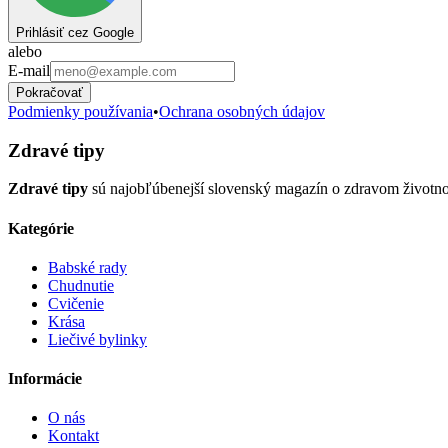
Prihlásiť cez Google
alebo
E-mail
Pokračovať
Podmienky používania
•
Ochrana osobných údajov
Zdravé tipy
Zdravé tipy
sú najobľúbenejší slovenský magazín o zdravom životnom š
Kategórie
Babské rady
Chudnutie
Cvičenie
Krása
Liečivé bylinky
Informácie
O nás
Kontakt