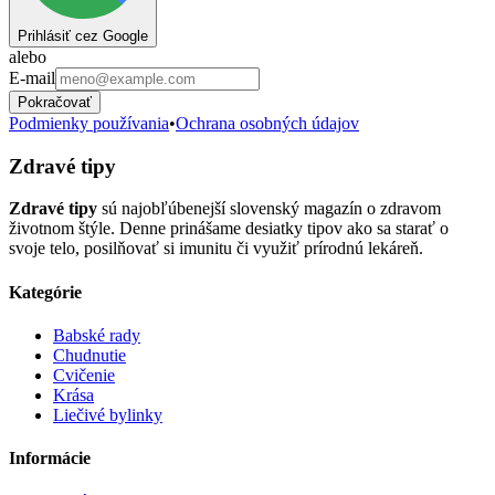
Prihlásiť cez Google
alebo
E-mail
Pokračovať
Podmienky používania
•
Ochrana osobných údajov
Zdravé tipy
Zdravé tipy
sú najobľúbenejší slovenský magazín o zdravom
životnom štýle. Denne prinášame desiatky tipov ako sa starať o
svoje telo, posilňovať si imunitu či využiť prírodnú lekáreň.
Kategórie
Babské rady
Chudnutie
Cvičenie
Krása
Liečivé bylinky
Informácie