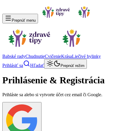
Prepnúť menu
Babské rady
Chudnutie
Cvičenie
Krása
Liečivé bylinky
Prihlásiť sa
Hľadať
Prepnúť režim
Prihlásenie & Registrácia
Prihláste sa alebo si vytvorte účet cez email či Google.