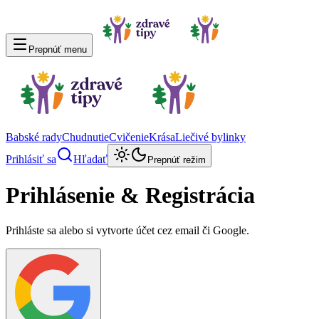
Prepnúť menu
Babské rady
Chudnutie
Cvičenie
Krása
Liečivé bylinky
Prihlásiť sa
Hľadať
Prepnúť režim
Prihlásenie & Registrácia
Prihláste sa alebo si vytvorte účet cez email či Google.