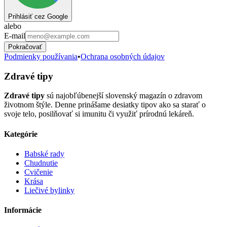
Prihlásiť cez Google
alebo
E-mail
Pokračovať
Podmienky používania
•
Ochrana osobných údajov
Zdravé tipy
Zdravé tipy
sú najobľúbenejší slovenský magazín o zdravom
životnom štýle. Denne prinášame desiatky tipov ako sa starať o
svoje telo, posilňovať si imunitu či využiť prírodnú lekáreň.
Kategórie
Babské rady
Chudnutie
Cvičenie
Krása
Liečivé bylinky
Informácie