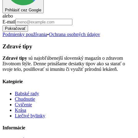
Prihlásiť cez Google
alebo
E-mail
Pokračovať
Podmienky používania
•
Ochrana osobných údajov
Zdravé tipy
Zdravé tipy
sú najobľúbenejší slovenský magazín o zdravom
životnom štýle. Denne prinášame desiatky tipov ako sa starať o
svoje telo, posilňovať si imunitu či využiť prírodnú lekáreň.
Kategórie
Babské rady
Chudnutie
Cvičenie
Krása
Liečivé bylinky
Informácie