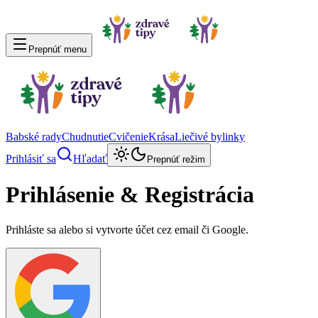
Prepnúť menu
Babské rady
Chudnutie
Cvičenie
Krása
Liečivé bylinky
Prihlásiť sa
Hľadať
Prepnúť režim
Prihlásenie & Registrácia
Prihláste sa alebo si vytvorte účet cez email či Google.