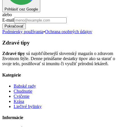
Prihlásiť cez Google
alebo
E-mail
Pokračovať
Podmienky používania
•
Ochrana osobných údajov
Zdravé tipy
Zdravé tipy
sú najobľúbenejší slovenský magazín o zdravom
životnom štýle. Denne prinášame desiatky tipov ako sa starať o
svoje telo, posilňovať si imunitu či využiť prírodnú lekáreň.
Kategórie
Babské rady
Chudnutie
Cvičenie
Krása
Liečivé bylinky
Informácie