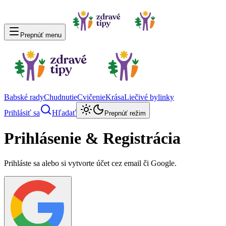
Prepnúť menu
Babské rady
Chudnutie
Cvičenie
Krása
Liečivé bylinky
Prihlásiť sa
Hľadať
Prepnúť režim
Prihlásenie & Registrácia
Prihláste sa alebo si vytvorte účet cez email či Google.