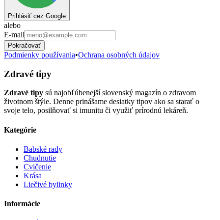
Prihlásiť cez Google
alebo
E-mail
Pokračovať
Podmienky používania
•
Ochrana osobných údajov
Zdravé tipy
Zdravé tipy
sú najobľúbenejší slovenský magazín o zdravom
životnom štýle. Denne prinášame desiatky tipov ako sa starať o
svoje telo, posilňovať si imunitu či využiť prírodnú lekáreň.
Kategórie
Babské rady
Chudnutie
Cvičenie
Krása
Liečivé bylinky
Informácie