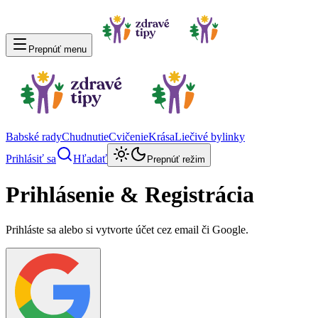
Prepnúť menu
Babské rady
Chudnutie
Cvičenie
Krása
Liečivé bylinky
Prihlásiť sa
Hľadať
Prepnúť režim
Prihlásenie & Registrácia
Prihláste sa alebo si vytvorte účet cez email či Google.