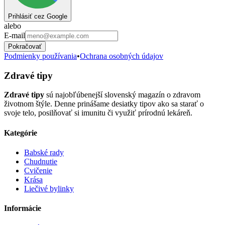
Prihlásiť cez Google
alebo
E-mail
Pokračovať
Podmienky používania
•
Ochrana osobných údajov
Zdravé tipy
Zdravé tipy
sú najobľúbenejší slovenský magazín o zdravom
životnom štýle. Denne prinášame desiatky tipov ako sa starať o
svoje telo, posilňovať si imunitu či využiť prírodnú lekáreň.
Kategórie
Babské rady
Chudnutie
Cvičenie
Krása
Liečivé bylinky
Informácie