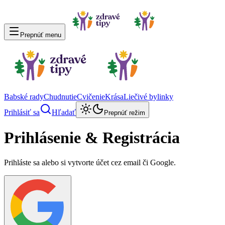
Prepnúť menu
Babské rady
Chudnutie
Cvičenie
Krása
Liečivé bylinky
Prihlásiť sa
Hľadať
Prepnúť režim
Prihlásenie & Registrácia
Prihláste sa alebo si vytvorte účet cez email či Google.