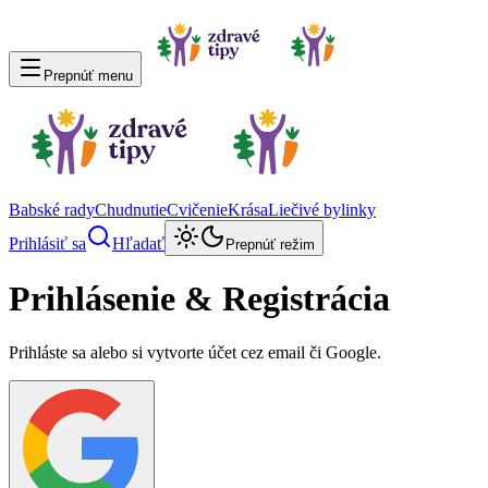
Prepnúť menu
Babské rady
Chudnutie
Cvičenie
Krása
Liečivé bylinky
Prihlásiť sa
Hľadať
Prepnúť režim
Prihlásenie & Registrácia
Prihláste sa alebo si vytvorte účet cez email či Google.