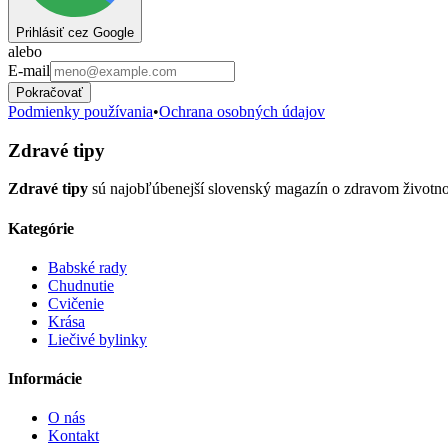
Prihlásiť cez Google
alebo
E-mail
Pokračovať
Podmienky používania
•
Ochrana osobných údajov
Zdravé tipy
Zdravé tipy
sú najobľúbenejší slovenský magazín o zdravom životnom š
Kategórie
Babské rady
Chudnutie
Cvičenie
Krása
Liečivé bylinky
Informácie
O nás
Kontakt