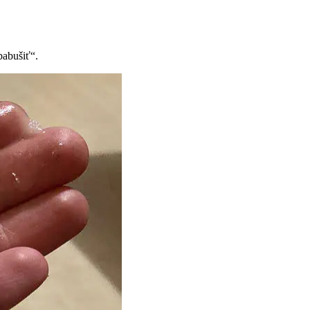
babušiť“.