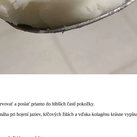
rvovať a poslať priamo do hlbších častí pokožky.
máha pri hojení jaziev, kŕčových žilách a vďaka kolagénu krásne vypína