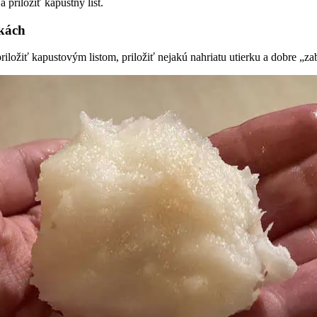
priložiť kapustný list.
škách
riložiť kapustovým listom, priložiť nejakú nahriatu utierku a dobre „za