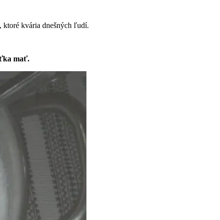
 ktoré kvária dnešných ľudí.
ťka mať.