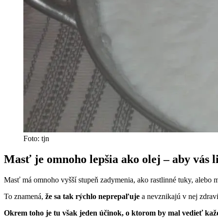
Foto: tjn
Masť je omnoho lepšia ako olej – aby vás li
Masť má omnoho vyšší stupeň zadymenia, ako rastlinné tuky, alebo m
To znamená,
že sa tak rýchlo neprepaľuje
a nevznikajú v nej zdravi
Okrem toho je tu však jeden účinok, o ktorom by mal vedieť každý 