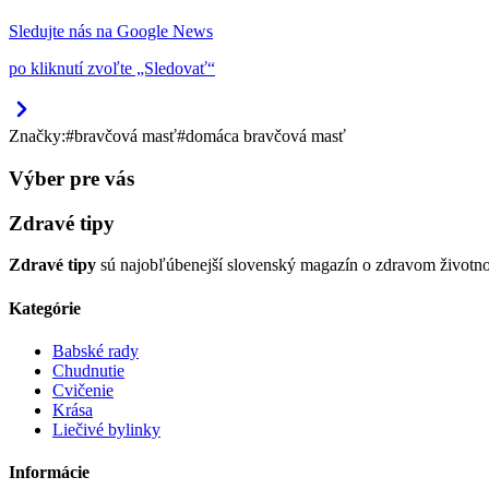
Sledujte nás na Google News
po kliknutí zvoľte „Sledovať“
Značky:
#
bravčová masť
#
domáca bravčová masť
Výber pre vás
Zdravé tipy
Zdravé tipy
sú najobľúbenejší slovenský magazín o zdravom životnom š
Kategórie
Babské rady
Chudnutie
Cvičenie
Krása
Liečivé bylinky
Informácie