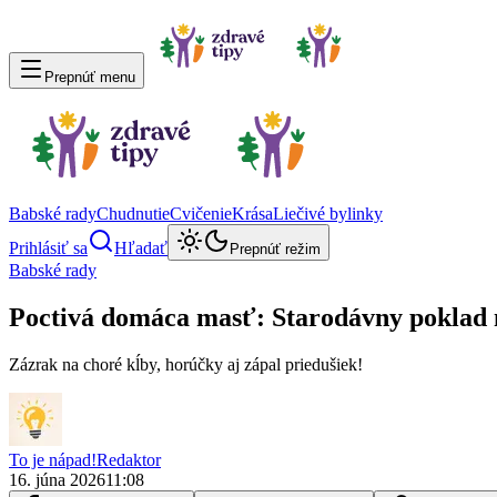
Prepnúť menu
Babské rady
Chudnutie
Cvičenie
Krása
Liečivé bylinky
Prihlásiť sa
Hľadať
Prepnúť režim
Babské rady
Poctivá domáca masť: Starodávny poklad n
Zázrak na choré kĺby, horúčky aj zápal priedušiek!
To je nápad!
Redaktor
16. júna 2026
11:08