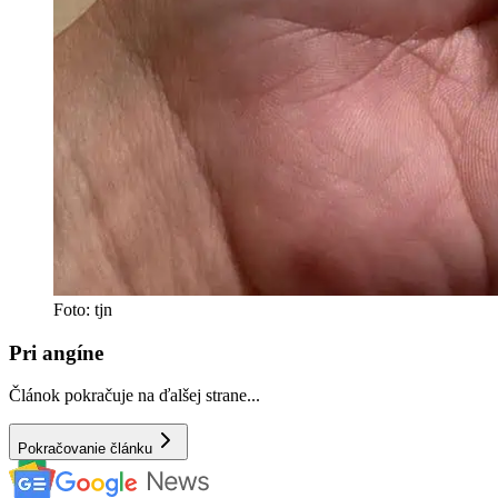
Foto: tjn
Pri angíne
Článok pokračuje na ďalšej strane...
Pokračovanie článku