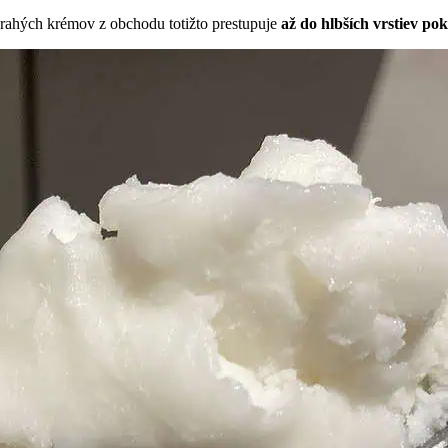
drahých krémov z obchodu totižto prestupuje
až do hlbších vrstiev po