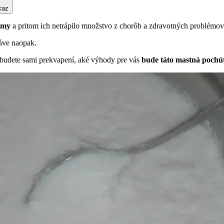
kaz
 my
a pritom ich netrápilo množstvo z chorôb a zdravotných problémov,
ráve naopak.
budete sami prekvapení, aké výhody pre vás
bude táto mastná pochú