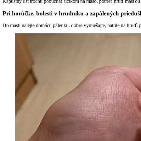
Kapustný list trochu pobúchať tĺčikom na mäso, potrieť hruď masťou a 
Pri horúčke, bolesti v hrudníku a zapálených priedu
Do masti nalejte domácu pálenku, dobre vymiešajte, natrite na hruď, p